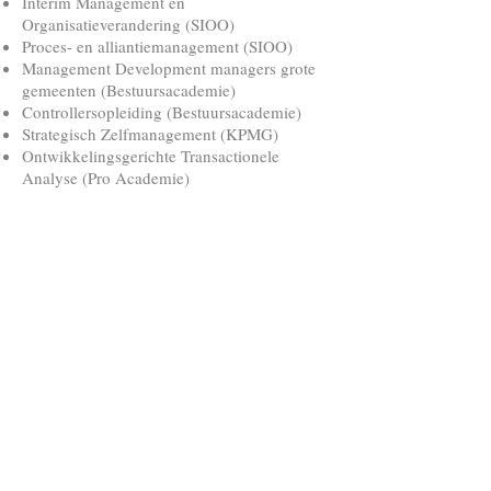
Interim Management en
Organisatieverandering (SIOO)
Proces- en alliantiemanagement (SIOO)
Management Development managers grote
gemeenten (Bestuursacademie)
Controllersopleiding (Bestuursacademie)
Strategisch Zelfmanagement (KPMG)
Ontwikkelingsgerichte Transactionele
Analyse (Pro Academie)
NLP Practitioner (Tarazat)
Systemisch Werken (Phoenix)
Diverse programma's op het gebied van
interimmanagement, verandermanagement,
ruimtelijke ordening en bedrijfsvoering
Expertise
Interimmanagement
Projectleiderschap
Management Development
Coaching
Training