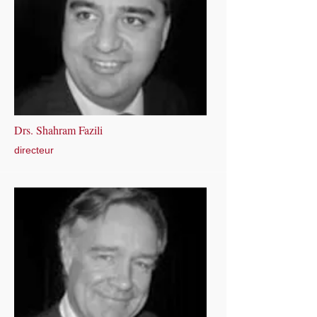
Drs. Shahram Fazili
directeur