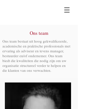
Ons team
Ons team bestaat uit hoog gekwalificeerde,
academische en praktische professionals met
ervaring als adviseur en tevens manager,
bestuurder en/of ondernemer. Ons team
biedt die kwaliteiten die nodig zijn om uw
organisatie structureel verder te helpen en
die klanten van ons verwachten.