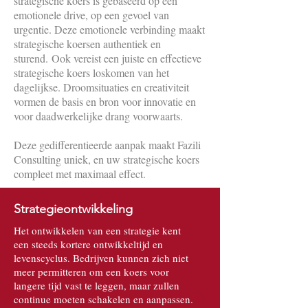
strategische koers is gebaseerd op een
emotionele drive, op een gevoel van
urgentie. Deze emotionele verbinding maakt
strategische koersen authentiek en
sturend. Ook vereist een juiste en effectieve
strategische koers loskomen van het
dagelijkse. Droomsituaties en creativiteit
vormen de basis en bron voor innovatie en
voor daadwerkelijke drang voorwaarts.
Deze gedifferentieerde aanpak maakt Fazili
Consulting uniek, en uw strategische koers
compleet met maximaal effect.
Strategieontwikkeling
Het ontwikkelen van een strategie kent
een steeds kortere ontwikkeltijd en
levenscyclus. Bedrijven kunnen zich niet
meer permitteren om een koers voor
langere tijd vast te leggen, maar zullen
continue moeten schakelen en aanpassen.